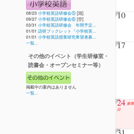
10
08/23
小学校英語研修会⑤
[混]
09/27
小学校英語研修会⑥
[空]
03/31
小学校英語研修会 年間予定...
01/01
語研ブックレット『小学校英...
01/01
小学校英語授業研究希望者募...
17
一覧...
その他のイベント（学生研修室・
読書会・オープンセミナー等）
掲載中の案内はありません
一覧...
24
振替
日
31