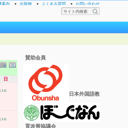
通案内
出版物
よくある質問
お問い合わせ
賛助会員
日
第３G
日本外国語教
第３G
育改善協議会