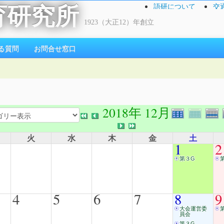
語研について
交
育研究所
1923（大正12）年創立
る質問
お問合せ窓口
2018年 12月
火
水
木
金
土
1
2
第３G
4
5
6
7
8
9
大会運営委
員会
第３G