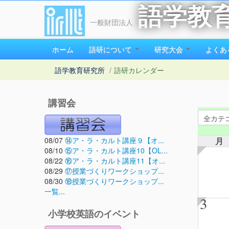
語学教
一般財団法人
ホーム
語研について
研究大会
よくあ
語学教育研究所
/
語研カレンダー
講習会
08/07
⑭ア・ラ・カルト講座９【オ...
月
08/10
⑮ア・ラ・カルト講座10【OL...
08/22
⑯ア・ラ・カルト講座11【オ...
08/29
⑰授業づくりワークショップ...
08/30
⑱授業づくりワークショップ...
一覧...
3
小学校英語のイベント