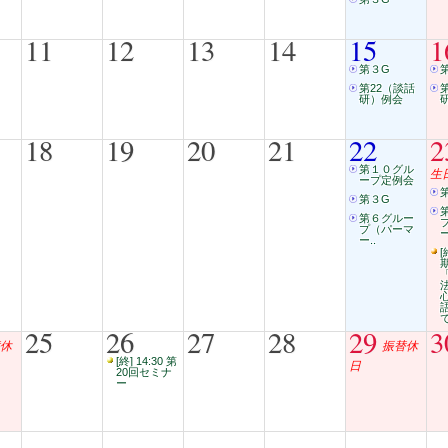
11
12
13
14
15
1
第３G
第22（談話
研）例会
18
19
20
21
22
2
第１０グル
生
ープ定例会
第３G
第６グルー
プ（パーマ
ー
ー..
[
25
26
27
28
29
3
休
振替休
[終] 14:30 第
日
20回セミナ
ー