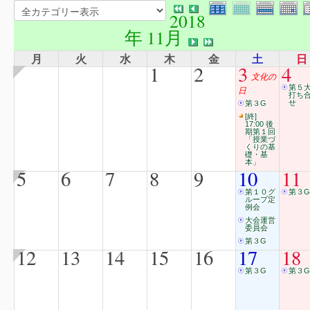
2018
年 11月
月
火
水
木
金
土
日
1
2
3
4
文化の
第５
日
打ち
せ
第３G
[終]
17:00 後
期第１回
「授業づ
くりの基
礎・基
本」
5
6
7
8
9
10
11
第１０グ
第３G
ループ定
例会
大会運営
委員会
第３G
12
13
14
15
16
17
18
第３G
第３G