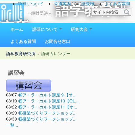
語研について
交通案内
出版物
よくある質問
語学教育研
お問い合わせ
一般財団法人
究所
ホーム
語研について
研究大会
1923（大正12）年創立
よくある質問
お問合せ窓口
語学教育研究所
/
語研カレンダー
講習会
08/07
⑭ア・ラ・カルト講座９【オ...
08/10
⑮ア・ラ・カルト講座10【OL...
08/22
⑯ア・ラ・カルト講座11【オ...
08/29
⑰授業づくりワークショップ...
08/30
⑱授業づくりワークショップ...
一覧...