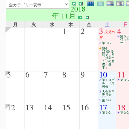
2018
年 11月
月
火
水
木
金
土
日
1
2
3
4
文化の
第５
日
打ち
せ
第３G
[終]
17:00 後
期第１回
「授業づ
くりの基
礎・基
本」
5
6
7
8
9
10
11
第１０グ
第３G
ループ定
例会
大会運営
委員会
第３G
12
13
14
15
16
17
18
第３G
第３G