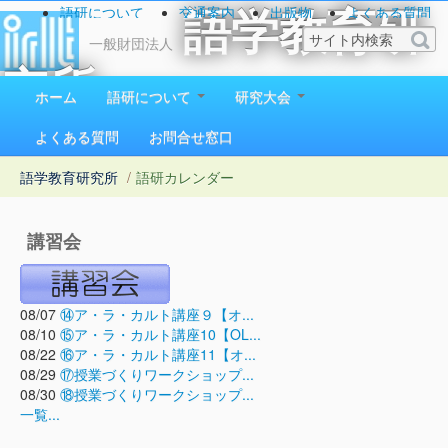
語研について
交通案内
出版物
よくある質問
語学教育研
お問い合わせ
一般財団法人
究所
ホーム
語研について
研究大会
1923（大正12）年創立
よくある質問
お問合せ窓口
語学教育研究所
/
語研カレンダー
講習会
08/07
⑭ア・ラ・カルト講座９【オ...
08/10
⑮ア・ラ・カルト講座10【OL...
08/22
⑯ア・ラ・カルト講座11【オ...
08/29
⑰授業づくりワークショップ...
08/30
⑱授業づくりワークショップ...
一覧...