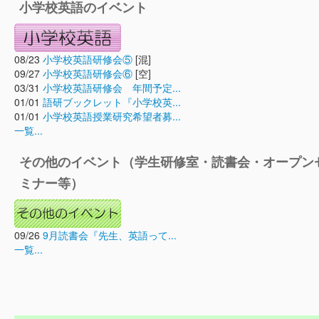
小学校英語のイベント
08/23
小学校英語研修会⑤
[混]
09/27
小学校英語研修会⑥
[空]
03/31
小学校英語研修会 年間予定...
01/01
語研ブックレット『小学校英...
01/01
小学校英語授業研究希望者募...
一覧...
その他のイベント（学生研修室・読書会・オープン
ミナー等）
09/26
9月読書会『先生、英語って...
一覧...