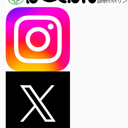
語研SNSリン