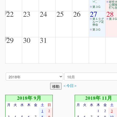
ー..
研究
公開
第３G
打ち合
22
23
24
25
26
27
28
第１０グ
第３G
ループ定
例会
第３G
29
30
31
＜今日＞
2018年 9月
2018年 11月
月
火
水
木
金
土
日
月
火
水
木
金
土
1
2
1
2
3
3
4
5
6
7
8
9
5
6
7
8
9
10