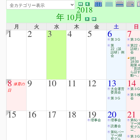
2018
年 10月
月
火
水
木
金
土
日
1
2
3
4
5
6
7
第３G
第３G
第
第22
22（談
話研
話研）例
会
会
[終]
18:00
期第
「音
ら話
動へ
8
9
10
11
12
13
14
体育の
大会運営
第３G
日
委員会
第５
第３G
会
15
16
17
18
19
20
21
理事会
理事会
第6(
マー)
読書会
究グ
ー..
第6(パー
マー)研
第３G
究グル