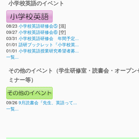
小学校英語のイベント
08/23
小学校英語研修会⑤
[混]
09/27
小学校英語研修会⑥
[空]
03/31
小学校英語研修会 年間予定...
01/01
語研ブックレット『小学校英...
01/01
小学校英語授業研究希望者募...
一覧...
その他のイベント（学生研修室・読書会・オープン
ミナー等）
09/26
9月読書会『先生、英語って...
一覧...