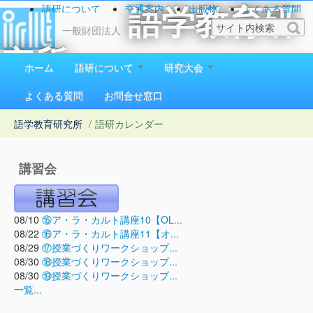
語研について
交通案内
出版物
よくある質問
語学教育研
お問い合わせ
一般財団法人
究所
ホーム
語研について
研究大会
1923（大正12）年創立
よくある質問
お問合せ窓口
語学教育研究所
/
語研カレンダー
講習会
08/10
⑮ア・ラ・カルト講座10【OL...
08/22
⑯ア・ラ・カルト講座11【オ...
08/29
⑰授業づくりワークショップ...
08/30
⑱授業づくりワークショップ...
08/30
⑲授業づくりワークショップ...
一覧...