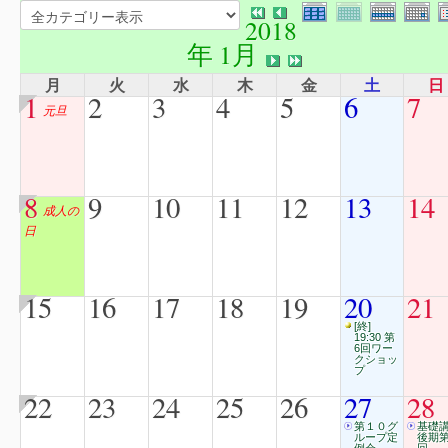
2018
年 1月
月
火
水
木
金
土
日
1
2
3
4
5
6
7
元旦
8
9
10
11
12
13
14
成人の
日
15
16
17
18
19
20
21
[終]
19:30 第
6回ワー
クショッ
プ
22
23
24
25
26
27
28
第１０グ
基礎
ループ定
後期第