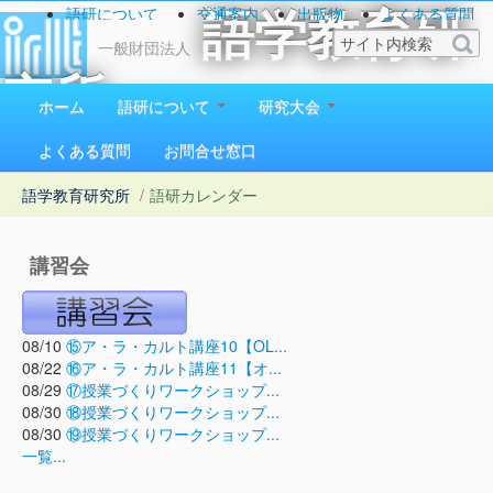
語研について
交通案内
出版物
よくある質問
語学教育研
お問い合わせ
一般財団法人
究所
ホーム
語研について
研究大会
1923（大正12）年創立
よくある質問
お問合せ窓口
語学教育研究所
/
語研カレンダー
講習会
08/10
⑮ア・ラ・カルト講座10【OL...
08/22
⑯ア・ラ・カルト講座11【オ...
08/29
⑰授業づくりワークショップ...
08/30
⑱授業づくりワークショップ...
08/30
⑲授業づくりワークショップ...
一覧...