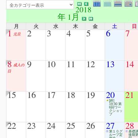
2018
年 1月
月
火
水
木
金
土
日
1
2
3
4
5
6
7
元旦
8
9
10
11
12
13
14
成人の
日
15
16
17
18
19
20
21
[終]
19:30 第
6回ワー
クショッ
プ
22
23
24
25
26
27
28
第１０グ
基礎
ループ定
後期第