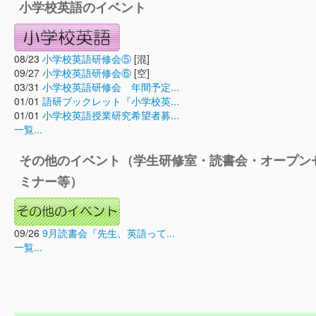
小学校英語のイベント
08/23
小学校英語研修会⑤
[混]
09/27
小学校英語研修会⑥
[空]
03/31
小学校英語研修会 年間予定...
01/01
語研ブックレット『小学校英...
01/01
小学校英語授業研究希望者募...
一覧...
その他のイベント（学生研修室・読書会・オープン
ミナー等）
09/26
9月読書会『先生、英語って...
一覧...