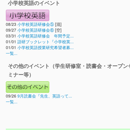
小学校英語のイベント
08/23
小学校英語研修会⑤
[混]
09/27
小学校英語研修会⑥
[空]
03/31
小学校英語研修会 年間予定...
01/01
語研ブックレット『小学校英...
01/01
小学校英語授業研究希望者募...
一覧...
その他のイベント（学生研修室・読書会・オープン
ミナー等）
09/26
9月読書会『先生、英語って...
一覧...