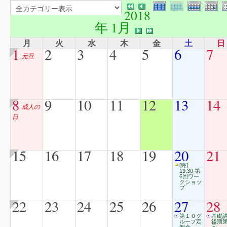
2018
年 1月
月
火
水
木
金
土
日
1
2
3
4
5
6
7
元旦
8
9
10
11
12
13
14
成人の
日
15
16
17
18
19
20
21
[終]
19:30 第
6回ワー
クショッ
プ
22
23
24
25
26
27
28
第１０グ
基礎
ループ定
後期第