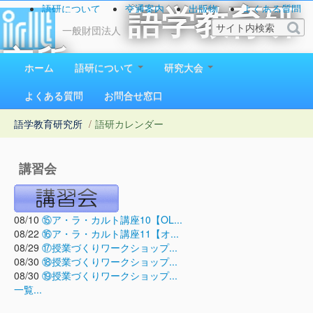
語研について
交通案内
出版物
よくある質問
語学教育研
お問い合わせ
一般財団法人
究所
ホーム
語研について
研究大会
1923（大正12）年創立
よくある質問
お問合せ窓口
語学教育研究所
/
語研カレンダー
講習会
08/10
⑮ア・ラ・カルト講座10【OL...
08/22
⑯ア・ラ・カルト講座11【オ...
08/29
⑰授業づくりワークショップ...
08/30
⑱授業づくりワークショップ...
08/30
⑲授業づくりワークショップ...
一覧...