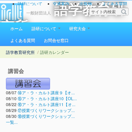
語研について
交通案内
出版物
よくある質問
語学教育研
お問い合わせ
一般財団法人
究所
ホーム
語研について
研究大会
1923（大正12）年創立
よくある質問
お問合せ窓口
語学教育研究所
/
語研カレンダー
講習会
08/07
⑭ア・ラ・カルト講座９【オ...
08/10
⑮ア・ラ・カルト講座10【OL...
08/22
⑯ア・ラ・カルト講座11【オ...
08/29
⑰授業づくりワークショップ...
08/30
⑱授業づくりワークショップ...
一覧...