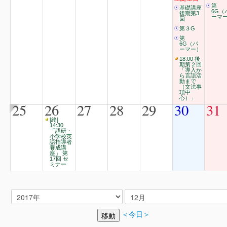
第
基礎講座
6G（
後期第3
ーマ
回
第３G
第
6G（パ
ーマー）
18:00 後
期第２回
「導入か
ら言語活
動まで
（文法事
項中
心）」
25
26
27
28
29
30
31
[終]
14:30
「語研・
小学校英
語指導者
養成講
座」 第
17回 セ
ミナー
＜今日＞