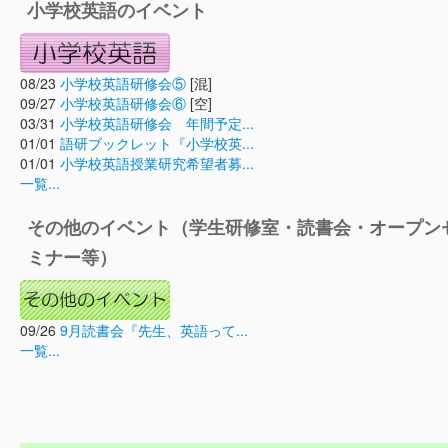
小学校英語のイベント
08/23
小学校英語研修会⑤
[混]
09/27
小学校英語研修会⑥
[空]
03/31
小学校英語研修会 年間予定...
01/01
語研ブックレット『小学校英...
01/01
小学校英語授業研究希望者募...
一覧...
その他のイベント（学生研修室・読書会・オープン
ミナー等）
09/26
9月読書会『先生、英語って...
一覧...