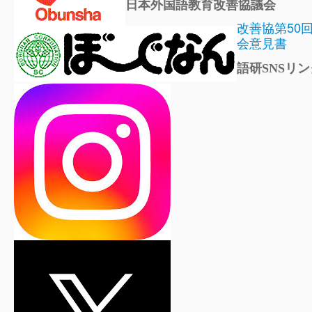
日本外国語教育改善協議会
改善協第50
会意見書
語研SNSリン