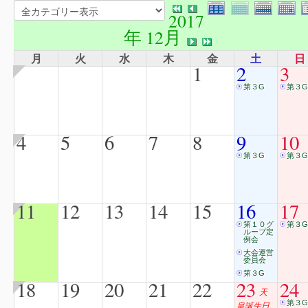
2017
年 12月
月
火
水
木
金
土
日
1
2
3
第３G
第３G
4
5
6
7
8
9
10
第３G
第３G
11
12
13
14
15
16
17
第１０グ
第３G
ループ定
例会
大会運営
委員会
第３G
18
19
20
21
22
23
24
天
第３G
皇誕生日