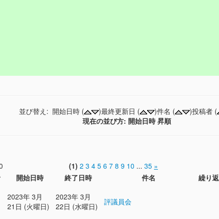
並び替え: 開始日時 (
)最終更新日 (
)件名 (
)投稿者 (
現在の並び方: 開始日時 昇順
0
(1)
2
3
4
5
6
7
8
9
10
...
35
»
者
開始日時
終了日時
件名
繰り返
2023年 3月
2023年 3月
評議員会
21日 (火曜日)
22日 (水曜日)