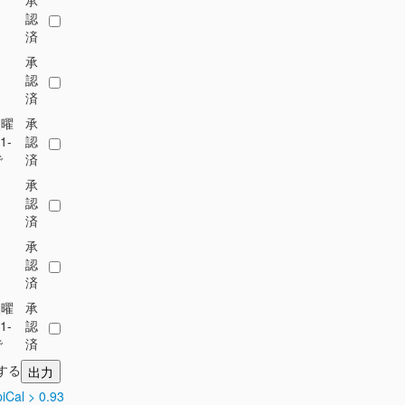
承
認
済
承
認
済
火曜
承
1-
認
で
済
承
認
済
承
認
済
火曜
承
1-
認
で
済
力する
piCal > 0.93