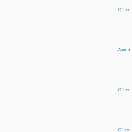
Office
Asano
Office
Office