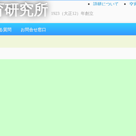
語研について
交
育研究所
1923（大正12）年創立
る質問
お問合せ窓口