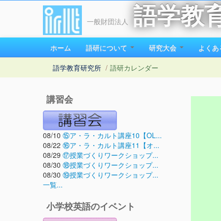
語学教
一般財団法人
ホーム
語研について
研究大会
よくあ
語学教育研究所
/
語研カレンダー
講習会
08/10
⑮ア・ラ・カルト講座10【OL...
08/22
⑯ア・ラ・カルト講座11【オ...
08/29
⑰授業づくりワークショップ...
08/30
⑱授業づくりワークショップ...
08/30
⑲授業づくりワークショップ...
一覧...
小学校英語のイベント