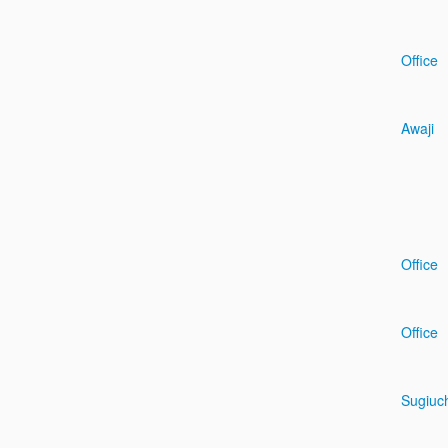
Office
Awaji
Office
Office
Sugiuc