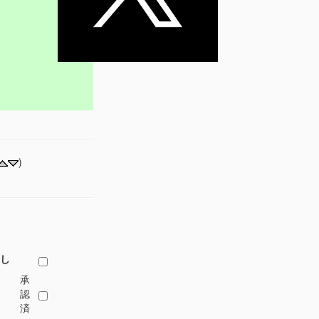
)
し
承
認
済