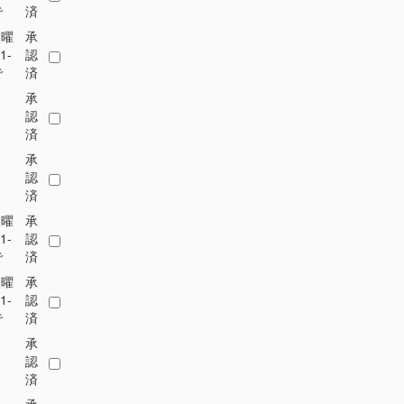
で
済
火曜
承
1-
認
で
済
承
認
済
承
認
済
火曜
承
1-
認
で
済
火曜
承
1-
認
で
済
承
認
済