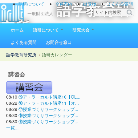
語研について
交通案内
出版物
よくある質問
語学教育研
お問い合わせ
一般財団法人
究所
ホーム
語研について
研究大会
1923（大正12）年創立
よくある質問
お問合せ窓口
語学教育研究所
/
語研カレンダー
講習会
08/10
⑮ア・ラ・カルト講座10【OL...
08/22
⑯ア・ラ・カルト講座11【オ...
08/29
⑰授業づくりワークショップ...
08/30
⑱授業づくりワークショップ...
08/30
⑲授業づくりワークショップ...
一覧...