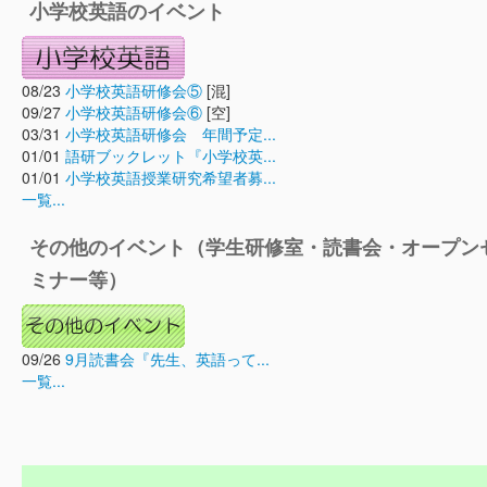
小学校英語のイベント
08/23
小学校英語研修会⑤
[混]
09/27
小学校英語研修会⑥
[空]
03/31
小学校英語研修会 年間予定...
01/01
語研ブックレット『小学校英...
01/01
小学校英語授業研究希望者募...
一覧...
その他のイベント（学生研修室・読書会・オープン
ミナー等）
09/26
9月読書会『先生、英語って...
一覧...