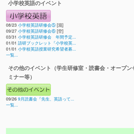
小学校英語のイベント
08/23
小学校英語研修会⑤
[混]
09/27
小学校英語研修会⑥
[空]
03/31
小学校英語研修会 年間予定...
01/01
語研ブックレット『小学校英...
01/01
小学校英語授業研究希望者募...
一覧...
その他のイベント（学生研修室・読書会・オープン
ミナー等）
09/26
9月読書会『先生、英語って...
一覧...