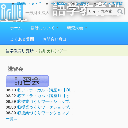
語研について
交通案内
出版物
よくある質問
語学教育研
お問い合わせ
一般財団法人
究所
ホーム
語研について
研究大会
1923（大正12）年創立
よくある質問
お問合せ窓口
語学教育研究所
/
語研カレンダー
講習会
08/10
⑮ア・ラ・カルト講座10【OL...
08/22
⑯ア・ラ・カルト講座11【オ...
08/29
⑰授業づくりワークショップ...
08/30
⑱授業づくりワークショップ...
08/30
⑲授業づくりワークショップ...
一覧...