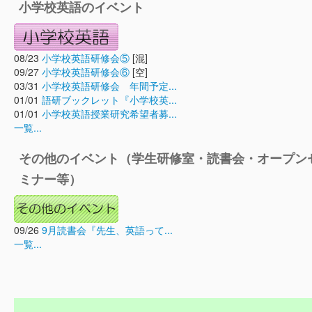
小学校英語のイベント
08/23
小学校英語研修会⑤
[混]
09/27
小学校英語研修会⑥
[空]
03/31
小学校英語研修会 年間予定...
01/01
語研ブックレット『小学校英...
01/01
小学校英語授業研究希望者募...
一覧...
その他のイベント（学生研修室・読書会・オープン
ミナー等）
09/26
9月読書会『先生、英語って...
一覧...