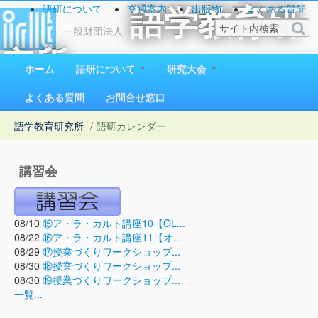
語研について
交通案内
出版物
よくある質問
語学教育研
お問い合わせ
一般財団法人
究所
ホーム
語研について
研究大会
1923（大正12）年創立
よくある質問
お問合せ窓口
語学教育研究所
/
語研カレンダー
講習会
08/10
⑮ア・ラ・カルト講座10【OL...
08/22
⑯ア・ラ・カルト講座11【オ...
08/29
⑰授業づくりワークショップ...
08/30
⑱授業づくりワークショップ...
08/30
⑲授業づくりワークショップ...
一覧...