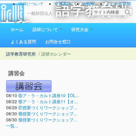
語研について
交通案内
出版物
よくある質問
語学教育研
お問い合わせ
一般財団法人
究所
ホーム
語研について
研究大会
1923（大正12）年創立
よくある質問
お問合せ窓口
語学教育研究所
/
語研カレンダー
講習会
08/10
⑮ア・ラ・カルト講座10【OL...
08/22
⑯ア・ラ・カルト講座11【オ...
08/29
⑰授業づくりワークショップ...
08/30
⑱授業づくりワークショップ...
08/30
⑲授業づくりワークショップ...
一覧...