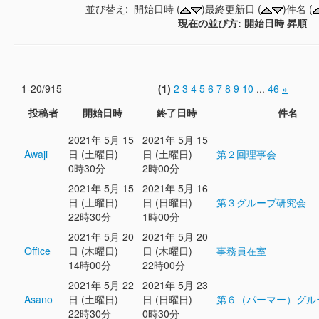
並び替え: 開始日時 (
)最終更新日 (
)件名 (
現在の並び方: 開始日時 昇順
1-20/915
(1)
2
3
4
5
6
7
8
9
10
...
46
»
投稿者
開始日時
終了日時
件名
2021年 5月 15
2021年 5月 15
Awaji
日 (土曜日)
日 (土曜日)
第２回理事会
0時30分
2時00分
2021年 5月 15
2021年 5月 16
日 (土曜日)
日 (日曜日)
第３グループ研究会
22時30分
1時00分
2021年 5月 20
2021年 5月 20
Office
日 (木曜日)
日 (木曜日)
事務員在室
14時00分
22時00分
2021年 5月 22
2021年 5月 23
Asano
日 (土曜日)
日 (日曜日)
第６（パーマー）グル
22時30分
0時30分