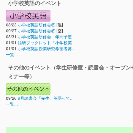
小学校英語のイベント
08/23
小学校英語研修会⑤
[混]
09/27
小学校英語研修会⑥
[空]
03/31
小学校英語研修会 年間予定...
01/01
語研ブックレット『小学校英...
01/01
小学校英語授業研究希望者募...
一覧...
その他のイベント（学生研修室・読書会・オープン
ミナー等）
09/26
9月読書会『先生、英語って...
一覧...