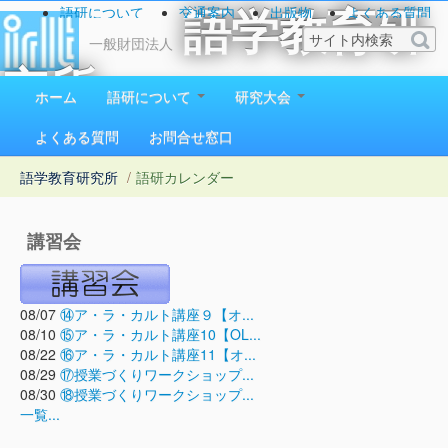
語研について
交通案内
出版物
よくある質問
語学教育研
お問い合わせ
一般財団法人
究所
ホーム
語研について
研究大会
1923（大正12）年創立
よくある質問
お問合せ窓口
語学教育研究所
/
語研カレンダー
講習会
08/07
⑭ア・ラ・カルト講座９【オ...
08/10
⑮ア・ラ・カルト講座10【OL...
08/22
⑯ア・ラ・カルト講座11【オ...
08/29
⑰授業づくりワークショップ...
08/30
⑱授業づくりワークショップ...
一覧...