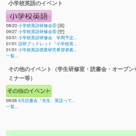
小学校英語のイベント
08/23
小学校英語研修会⑤
[混]
09/27
小学校英語研修会⑥
[空]
03/31
小学校英語研修会 年間予定...
01/01
語研ブックレット『小学校英...
01/01
小学校英語授業研究希望者募...
一覧...
その他のイベント（学生研修室・読書会・オープン
ミナー等）
09/26
9月読書会『先生、英語って...
一覧...