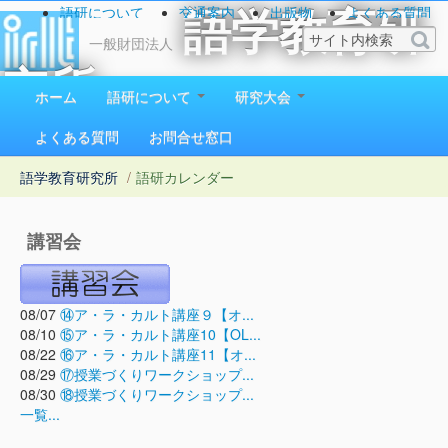
語研について
交通案内
出版物
よくある質問
語学教育研
お問い合わせ
一般財団法人
究所
ホーム
語研について
研究大会
1923（大正12）年創立
よくある質問
お問合せ窓口
語学教育研究所
/
語研カレンダー
講習会
08/07
⑭ア・ラ・カルト講座９【オ...
08/10
⑮ア・ラ・カルト講座10【OL...
08/22
⑯ア・ラ・カルト講座11【オ...
08/29
⑰授業づくりワークショップ...
08/30
⑱授業づくりワークショップ...
一覧...