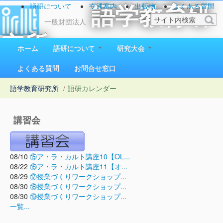
語研について
交通案内
出版物
よくある質問
語学教育研
お問い合わせ
一般財団法人
究所
ホーム
語研について
研究大会
1923（大正12）年創立
よくある質問
お問合せ窓口
語学教育研究所
/
語研カレンダー
講習会
08/10
⑮ア・ラ・カルト講座10【OL...
08/22
⑯ア・ラ・カルト講座11【オ...
08/29
⑰授業づくりワークショップ...
08/30
⑱授業づくりワークショップ...
08/30
⑲授業づくりワークショップ...
一覧...