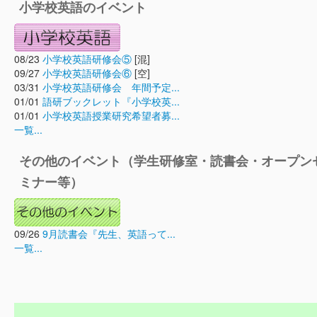
小学校英語のイベント
08/23
小学校英語研修会⑤
[混]
09/27
小学校英語研修会⑥
[空]
03/31
小学校英語研修会 年間予定...
01/01
語研ブックレット『小学校英...
01/01
小学校英語授業研究希望者募...
一覧...
その他のイベント（学生研修室・読書会・オープン
ミナー等）
09/26
9月読書会『先生、英語って...
一覧...