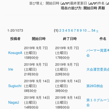
並び替え: 開始日時 (
)最終更新日 (
)件名 (
現在の並び方: 開始日時 昇順
1-20/1073
(1)
2
3
4
5
6
7
8
9
10
...
54
»
投稿者
開始日時
終了日時
件名
2019年 9月 7日
2019年 9月 7日
パーマー賞選
KosugeA
(土曜日)
(土曜日)
会
15時00分
17時00分
2019年 9月 7日
2019年 9月 7日
Irie
(土曜日)
(土曜日)
大会運営委員
21時30分
22時30分
2019年 9月 14日
2019年 9月 14日
Sugiuchi
(土曜日)
(土曜日)
第26G例会
0時30分
3時00分
2019年 9月 14日
2019年 9月 14日
第１０グルー
NagaiJ
(土曜日)
(土曜日)
会
14時00分
18時00分