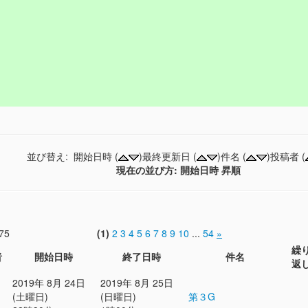
並び替え: 開始日時 (
)最終更新日 (
)件名 (
)投稿者 (
現在の並び方: 開始日時 昇順
75
(1)
2
3
4
5
6
7
8
9
10
...
54
»
繰
者
開始日時
終了日時
件名
返
2019年 8月 24日
2019年 8月 25日
(土曜日)
(日曜日)
第３G