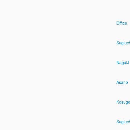
Office
Sugiuc
NagaiJ
Asano
Kosug
Sugiuc