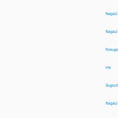
NagaiJ
NagaiJ
Kosug
Irie
Sugiuc
NagaiJ