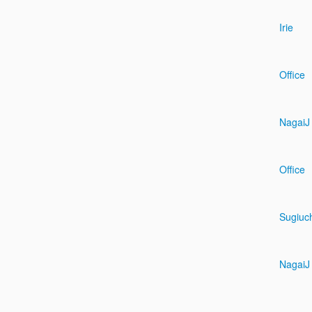
Irie
Office
NagaiJ
Office
Sugiuc
NagaiJ