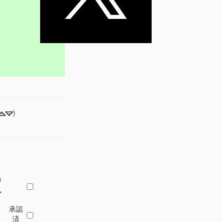
)
り
し
承認
済