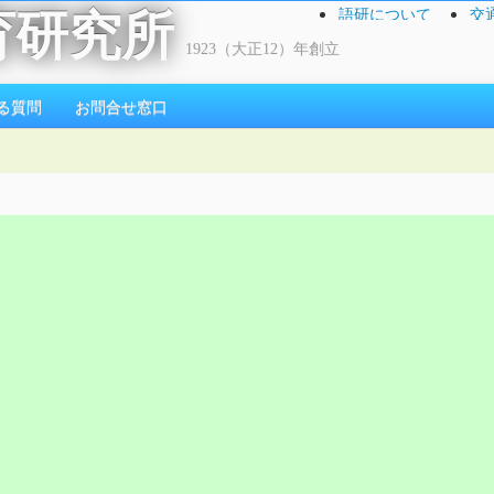
語研について
交
育研究所
1923（大正12）年創立
る質問
お問合せ窓口