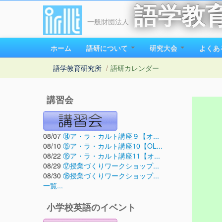
語学教
一般財団法人
ホーム
語研について
研究大会
よくあ
語学教育研究所
/
語研カレンダー
講習会
08/07
⑭ア・ラ・カルト講座９【オ...
08/10
⑮ア・ラ・カルト講座10【OL...
08/22
⑯ア・ラ・カルト講座11【オ...
08/29
⑰授業づくりワークショップ...
08/30
⑱授業づくりワークショップ...
一覧...
小学校英語のイベント