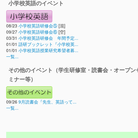
小学校英語のイベント
08/23
小学校英語研修会⑤
[混]
09/27
小学校英語研修会⑥
[空]
03/31
小学校英語研修会 年間予定...
01/01
語研ブックレット『小学校英...
01/01
小学校英語授業研究希望者募...
一覧...
その他のイベント（学生研修室・読書会・オープン
ミナー等）
09/26
9月読書会『先生、英語って...
一覧...