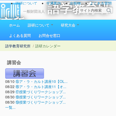
語研について
交通案内
出版物
よくある質問
語学教育研
お問い合わせ
一般財団法人
究所
ホーム
語研について
研究大会
1923（大正12）年創立
よくある質問
お問合せ窓口
語学教育研究所
/
語研カレンダー
講習会
08/10
⑮ア・ラ・カルト講座10【OL...
08/22
⑯ア・ラ・カルト講座11【オ...
08/29
⑰授業づくりワークショップ...
08/30
⑱授業づくりワークショップ...
08/30
⑲授業づくりワークショップ...
一覧...