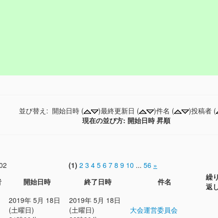
並び替え: 開始日時 (
)最終更新日 (
)件名 (
)投稿者 (
現在の並び方: 開始日時 昇順
02
(1)
2
3
4
5
6
7
8
9
10
...
56
»
繰
者
開始日時
終了日時
件名
返
2019年 5月 18日
2019年 5月 18日
(土曜日)
(土曜日)
大会運営委員会