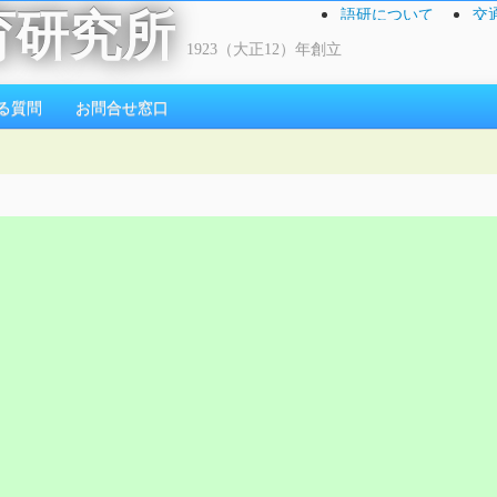
語研について
交
育研究所
1923（大正12）年創立
る質問
お問合せ窓口