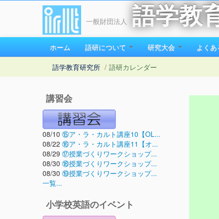
語学教
一般財団法人
ホーム
語研について
研究大会
よくあ
語学教育研究所
/
語研カレンダー
講習会
08/10
⑮ア・ラ・カルト講座10【OL...
08/22
⑯ア・ラ・カルト講座11【オ...
08/29
⑰授業づくりワークショップ...
08/30
⑱授業づくりワークショップ...
08/30
⑲授業づくりワークショップ...
一覧...
小学校英語のイベント