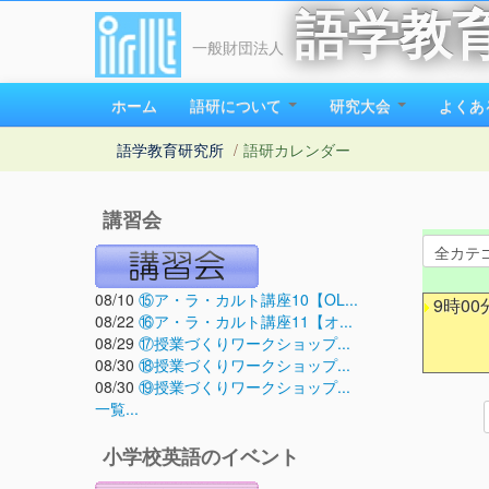
語学教
一般財団法人
ホーム
語研について
研究大会
よくあ
語学教育研究所
/
語研カレンダー
講習会
08/10
⑮ア・ラ・カルト講座10【OL...
9時00
08/22
⑯ア・ラ・カルト講座11【オ...
08/29
⑰授業づくりワークショップ...
08/30
⑱授業づくりワークショップ...
08/30
⑲授業づくりワークショップ...
一覧...
小学校英語のイベント