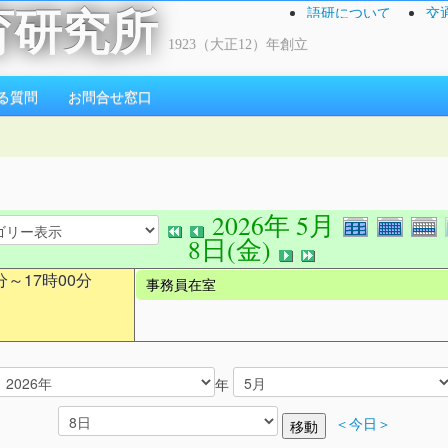
語研について
交
育研究所
1923（大正12）年創立
る質問
お問合せ窓口
2026年 5月
8日(金)
分～17時00分
事務員在室
年
＜今日＞