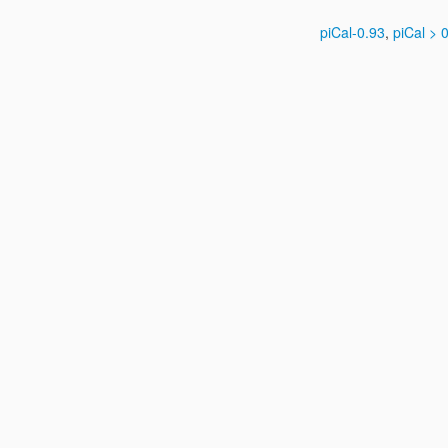
piCal-0.93
,
piCal > 