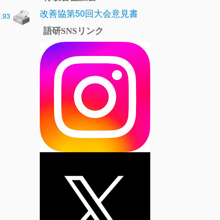
改善協第50回大会意見書
0.93
語研SNSリンク