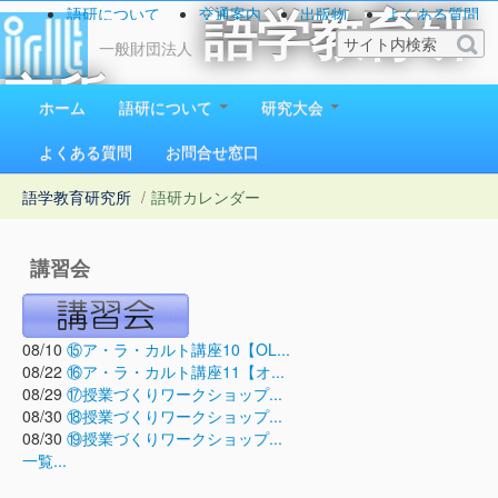
語研について
交通案内
出版物
よくある質問
語学教育研
お問い合わせ
一般財団法人
究所
ホーム
語研について
研究大会
1923（大正12）年創立
よくある質問
お問合せ窓口
語学教育研究所
/
語研カレンダー
講習会
08/10
⑮ア・ラ・カルト講座10【OL...
08/22
⑯ア・ラ・カルト講座11【オ...
08/29
⑰授業づくりワークショップ...
08/30
⑱授業づくりワークショップ...
08/30
⑲授業づくりワークショップ...
一覧...