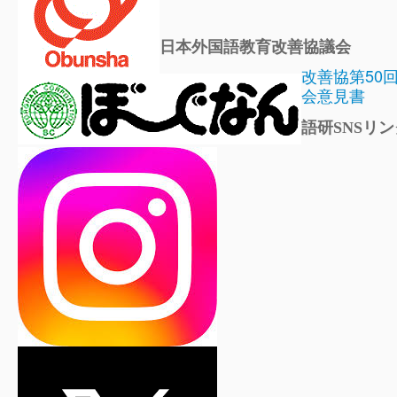
日本外国語教育改善協議会
改善協第50
会意見書
語研SNSリン