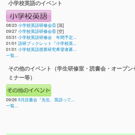
小学校英語のイベント
08/23
小学校英語研修会⑤
[混]
09/27
小学校英語研修会⑥
[空]
03/31
小学校英語研修会 年間予定...
01/01
語研ブックレット『小学校英...
01/01
小学校英語授業研究希望者募...
一覧...
その他のイベント（学生研修室・読書会・オープン
ミナー等）
09/26
9月読書会『先生、英語って...
一覧...