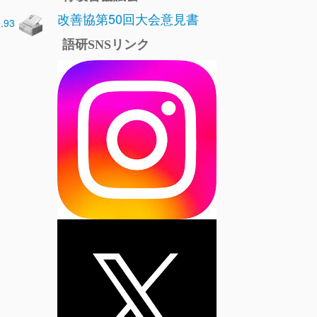
改善協第50回大会意見書
0.93
語研SNSリンク