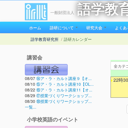
語学教
一般財団法人
ホーム
語研について
研究大会
よくあ
語学教育研究所
/
語研カレンダー
講習会
08/07
⑭ア・ラ・カルト講座９【オ...
22時3
08/10
⑮ア・ラ・カルト講座10【OL...
08/22
⑯ア・ラ・カルト講座11【オ...
08/29
⑰授業づくりワークショップ...
08/30
⑱授業づくりワークショップ...
一覧...
小学校英語のイベント