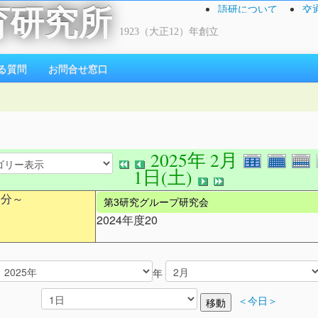
語研について
交
育研究所
1923（大正12）年創立
る質問
お問合せ窓口
2025年 2月
1日(土)
0分～
第3研究グループ研究会
2024年度20
年
＜今日＞