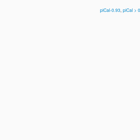
piCal-0.93
,
piCal > 