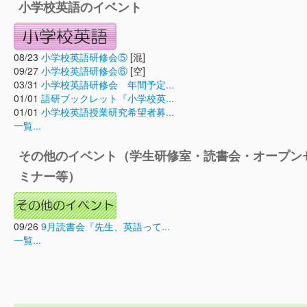
小学校英語のイベント
08/23
小学校英語研修会⑤
[混]
09/27
小学校英語研修会⑥
[空]
03/31
小学校英語研修会 年間予定...
01/01
語研ブックレット『小学校英...
01/01
小学校英語授業研究希望者募...
一覧...
その他のイベント（学生研修室・読書会・オープン
ミナー等）
09/26
9月読書会『先生、英語って...
一覧...