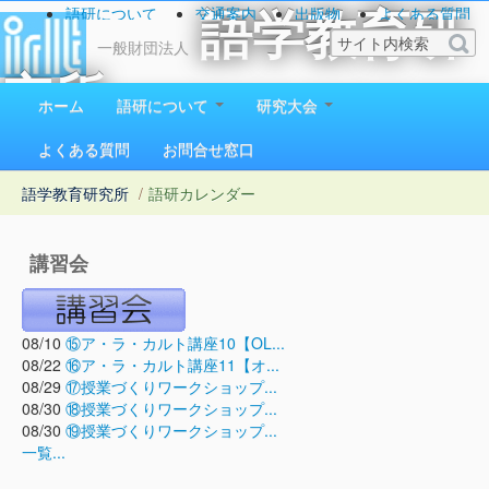
語研について
交通案内
出版物
よくある質問
語学教育研
お問い合わせ
一般財団法人
究所
ホーム
語研について
研究大会
1923（大正12）年創立
よくある質問
お問合せ窓口
語学教育研究所
/
語研カレンダー
講習会
08/10
⑮ア・ラ・カルト講座10【OL...
08/22
⑯ア・ラ・カルト講座11【オ...
08/29
⑰授業づくりワークショップ...
08/30
⑱授業づくりワークショップ...
08/30
⑲授業づくりワークショップ...
一覧...