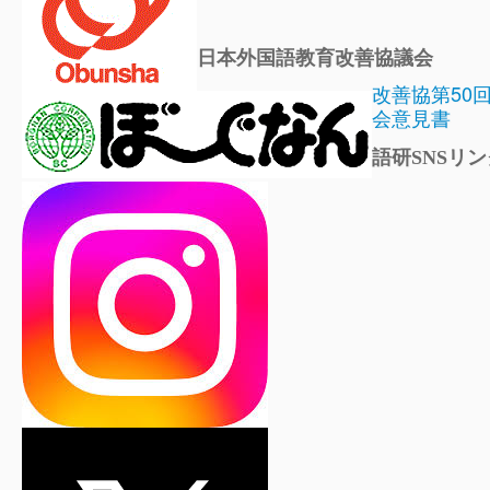
日本外国語教育改善協議会
改善協第50
会意見書
語研SNSリン