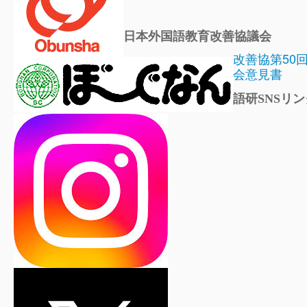
日本外国語教育改善協議会
改善協第50
会意見書
語研SNSリン