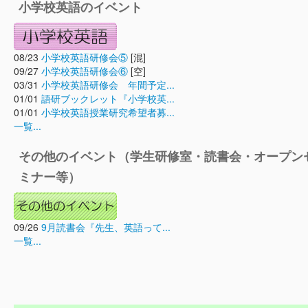
小学校英語のイベント
08/23
小学校英語研修会⑤
[混]
09/27
小学校英語研修会⑥
[空]
03/31
小学校英語研修会 年間予定...
01/01
語研ブックレット『小学校英...
01/01
小学校英語授業研究希望者募...
一覧...
その他のイベント（学生研修室・読書会・オープン
ミナー等）
09/26
9月読書会『先生、英語って...
一覧...