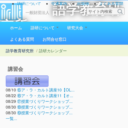
語研について
交通案内
出版物
よくある質問
語学教育研
お問い合わせ
一般財団法人
究所
ホーム
語研について
研究大会
1923（大正12）年創立
よくある質問
お問合せ窓口
語学教育研究所
/
語研カレンダー
講習会
08/10
⑮ア・ラ・カルト講座10【OL...
08/22
⑯ア・ラ・カルト講座11【オ...
08/29
⑰授業づくりワークショップ...
08/30
⑱授業づくりワークショップ...
08/30
⑲授業づくりワークショップ...
一覧...