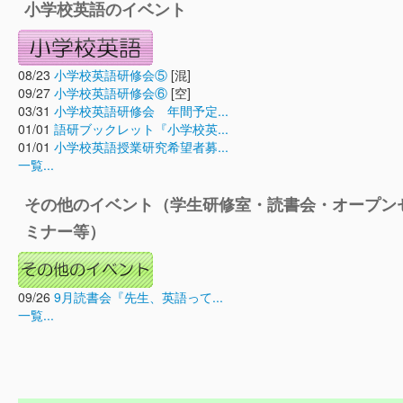
小学校英語のイベント
08/23
小学校英語研修会⑤
[混]
09/27
小学校英語研修会⑥
[空]
03/31
小学校英語研修会 年間予定...
01/01
語研ブックレット『小学校英...
01/01
小学校英語授業研究希望者募...
一覧...
その他のイベント（学生研修室・読書会・オープン
ミナー等）
09/26
9月読書会『先生、英語って...
一覧...