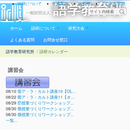
語研について
交通案内
出版物
よくある質問
語学教育研
お問い合わせ
一般財団法人
究所
ホーム
語研について
研究大会
1923（大正12）年創立
よくある質問
お問合せ窓口
語学教育研究所
/
語研カレンダー
講習会
08/10
⑮ア・ラ・カルト講座10【OL...
08/22
⑯ア・ラ・カルト講座11【オ...
08/29
⑰授業づくりワークショップ...
08/30
⑱授業づくりワークショップ...
08/30
⑲授業づくりワークショップ...
一覧...