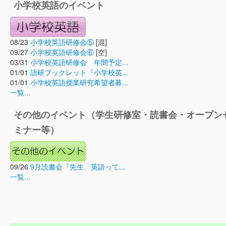
小学校英語のイベント
08/23
小学校英語研修会⑤
[混]
09/27
小学校英語研修会⑥
[空]
03/31
小学校英語研修会 年間予定...
01/01
語研ブックレット『小学校英...
01/01
小学校英語授業研究希望者募...
一覧...
その他のイベント（学生研修室・読書会・オープン
ミナー等）
09/26
9月読書会『先生、英語って...
一覧...