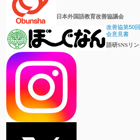
日本外国語教育改善協議会
改善協第50
会意見書
語研SNSリン