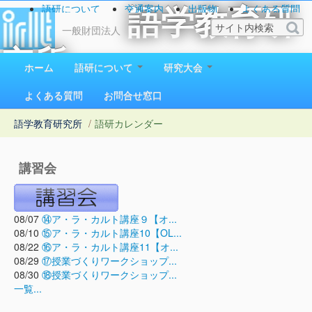
語研について
交通案内
出版物
よくある質問
語学教育研
お問い合わせ
一般財団法人
究所
ホーム
語研について
研究大会
1923（大正12）年創立
よくある質問
お問合せ窓口
語学教育研究所
/
語研カレンダー
講習会
08/07
⑭ア・ラ・カルト講座９【オ...
08/10
⑮ア・ラ・カルト講座10【OL...
08/22
⑯ア・ラ・カルト講座11【オ...
08/29
⑰授業づくりワークショップ...
08/30
⑱授業づくりワークショップ...
一覧...