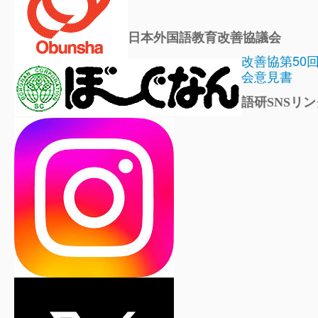
日本外国語教育改善協議会
改善協第50
会意見書
語研SNSリン