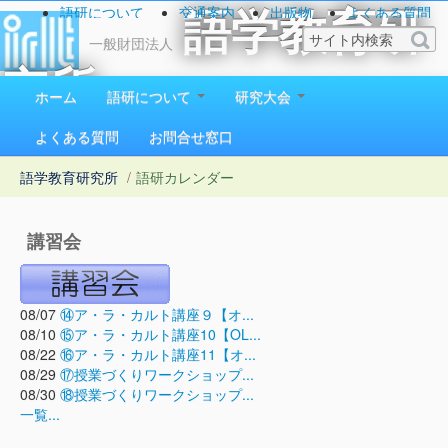
語研について
交通案内
出版物
よくある質問
語学教育研
お問い合わせ
一般財団法人
究所
ホーム
語研について
研究大会
1923（大正12）年創立
よくある質問
お問合せ窓口
語学教育研究所
/
語研カレンダー
講習会
08/07
⑭ア・ラ・カルト講座９【オ...
08/10
⑮ア・ラ・カルト講座10【OL...
08/22
⑯ア・ラ・カルト講座11【オ...
08/29
⑰授業づくりワークショップ...
08/30
⑱授業づくりワークショップ...
一覧...