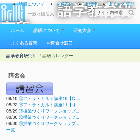
語研について
交通案内
出版物
よくある質問
語学教育研
お問い合わせ
一般財団法人
究所
ホーム
語研について
研究大会
1923（大正12）年創立
よくある質問
お問合せ窓口
語学教育研究所
/
語研カレンダー
講習会
08/10
⑮ア・ラ・カルト講座10【OL...
08/22
⑯ア・ラ・カルト講座11【オ...
08/29
⑰授業づくりワークショップ...
08/30
⑱授業づくりワークショップ...
08/30
⑲授業づくりワークショップ...
一覧...