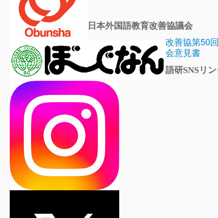
日本外国語教育改善協議会
改善協第50
会意見書
語研SNSリン