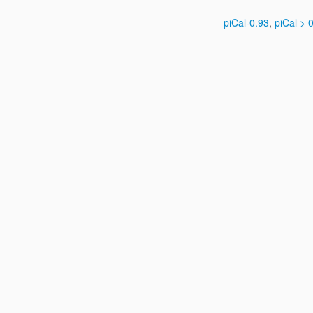
piCal-0.93
,
piCal > 