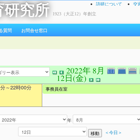
語研について
交
育研究所
1923（大正12）年創立
る質問
お問合せ窓口
2022年 8月
12日(金)
0分～22時00分
事務員在室
年
＜今日＞