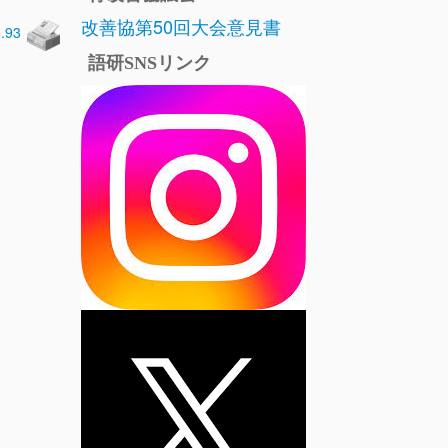
改善協第50回大会意見書
0.93
語研SNSリンク