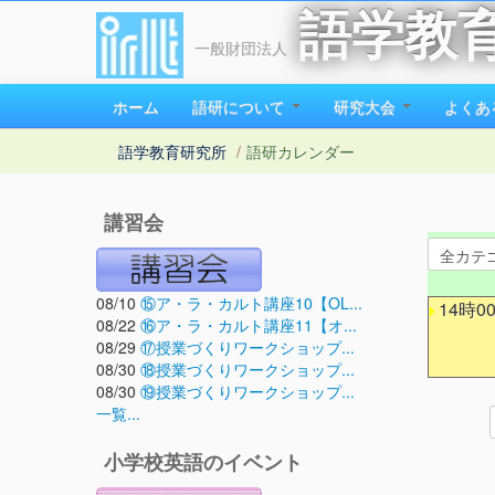
語学教
一般財団法人
ホーム
語研について
研究大会
よくあ
語学教育研究所
/
語研カレンダー
講習会
08/10
⑮ア・ラ・カルト講座10【OL...
14時0
08/22
⑯ア・ラ・カルト講座11【オ...
08/29
⑰授業づくりワークショップ...
08/30
⑱授業づくりワークショップ...
08/30
⑲授業づくりワークショップ...
一覧...
小学校英語のイベント