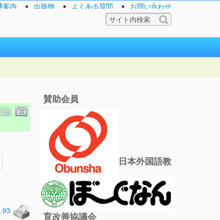
通案内
出版物
よくある質問
お問い合わせ
賛助会員
日本外国語教
0.93
育改善協議会