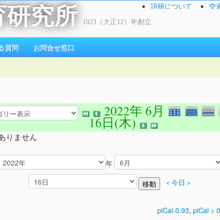
語研について
交
育研究所
1923（大正12）年創立
る質問
お問合せ窓口
2022年 6月
16日(木)
ありません
年
＜今日＞
piCal-0.93
,
piCal > 