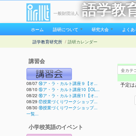
語学教
一般財団法人
ホーム
語研について
研究大会
よくあ
語学教育研究所
/
語研カレンダー
講習会
08/07
⑭ア・ラ・カルト講座９【オ...
予定は
08/10
⑮ア・ラ・カルト講座10【OL...
08/22
⑯ア・ラ・カルト講座11【オ...
08/29
⑰授業づくりワークショップ...
08/30
⑱授業づくりワークショップ...
一覧...
小学校英語のイベント