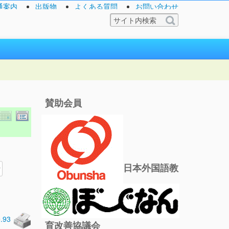
通案内
出版物
よくある質問
お問い合わせ
賛助会員
日本外国語教
0.93
育改善協議会