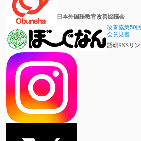
日本外国語教育改善協議会
改善協第50
会意見書
語研SNSリン