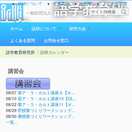
語研について
交通案内
出版物
よくある質問
語学教育研
お問い合わせ
一般財団法人
究所
ホーム
語研について
研究大会
1923（大正12）年創立
よくある質問
お問合せ窓口
語学教育研究所
/
語研カレンダー
講習会
08/07
⑭ア・ラ・カルト講座９【オ...
08/10
⑮ア・ラ・カルト講座10【OL...
08/22
⑯ア・ラ・カルト講座11【オ...
08/29
⑰授業づくりワークショップ...
08/30
⑱授業づくりワークショップ...
一覧...