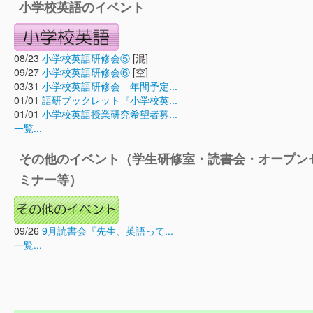
小学校英語のイベント
08/23
小学校英語研修会⑤
[混]
09/27
小学校英語研修会⑥
[空]
03/31
小学校英語研修会 年間予定...
01/01
語研ブックレット『小学校英...
01/01
小学校英語授業研究希望者募...
一覧...
その他のイベント（学生研修室・読書会・オープン
ミナー等）
09/26
9月読書会『先生、英語って...
一覧...