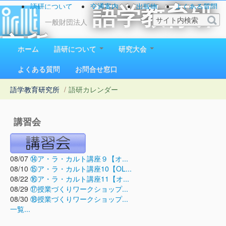
語研について
交通案内
出版物
よくある質問
語学教育研
お問い合わせ
一般財団法人
究所
ホーム
語研について
研究大会
1923（大正12）年創立
よくある質問
お問合せ窓口
語学教育研究所
/
語研カレンダー
講習会
08/07
⑭ア・ラ・カルト講座９【オ...
08/10
⑮ア・ラ・カルト講座10【OL...
08/22
⑯ア・ラ・カルト講座11【オ...
08/29
⑰授業づくりワークショップ...
08/30
⑱授業づくりワークショップ...
一覧...