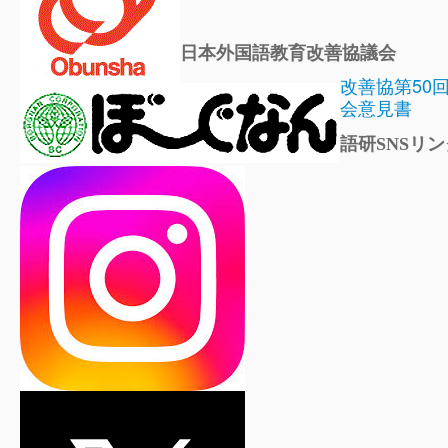
日本外国語教育改善協議会
改善協第50
会意見書
語研SNSリン