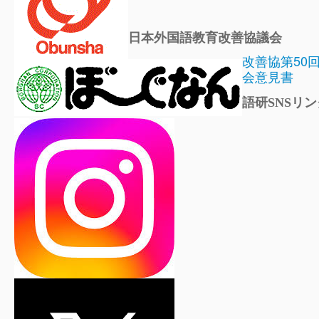
日本外国語教育改善協議会
改善協第50
会意見書
語研SNSリン