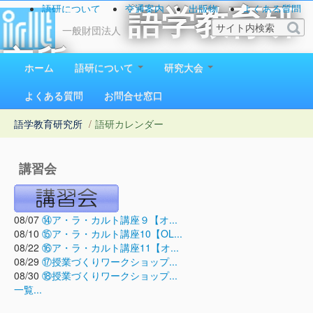
語研について
交通案内
出版物
よくある質問
語学教育研
お問い合わせ
一般財団法人
究所
ホーム
語研について
研究大会
1923（大正12）年創立
よくある質問
お問合せ窓口
語学教育研究所
/
語研カレンダー
講習会
08/07
⑭ア・ラ・カルト講座９【オ...
08/10
⑮ア・ラ・カルト講座10【OL...
08/22
⑯ア・ラ・カルト講座11【オ...
08/29
⑰授業づくりワークショップ...
08/30
⑱授業づくりワークショップ...
一覧...