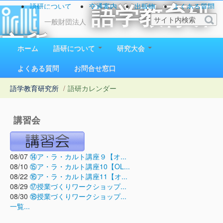
語研について
交通案内
出版物
よくある質問
語学教育研
お問い合わせ
一般財団法人
究所
ホーム
語研について
研究大会
1923（大正12）年創立
よくある質問
お問合せ窓口
語学教育研究所
/
語研カレンダー
講習会
08/07
⑭ア・ラ・カルト講座９【オ...
08/10
⑮ア・ラ・カルト講座10【OL...
08/22
⑯ア・ラ・カルト講座11【オ...
08/29
⑰授業づくりワークショップ...
08/30
⑱授業づくりワークショップ...
一覧...