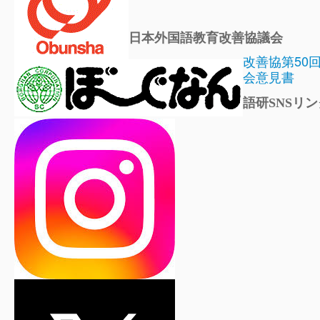
日本外国語教育改善協議会
改善協第50
会意見書
語研SNSリン