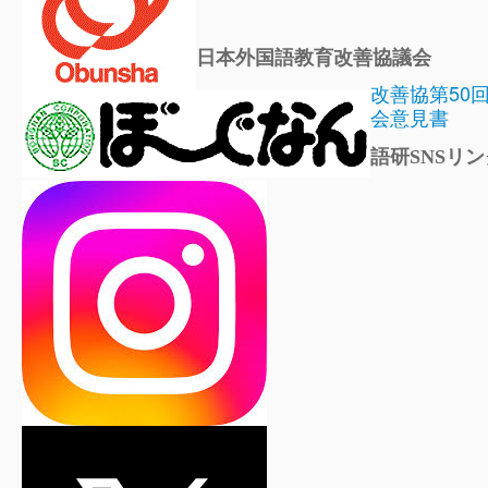
日本外国語教育改善協議会
改善協第50
会意見書
語研SNSリン