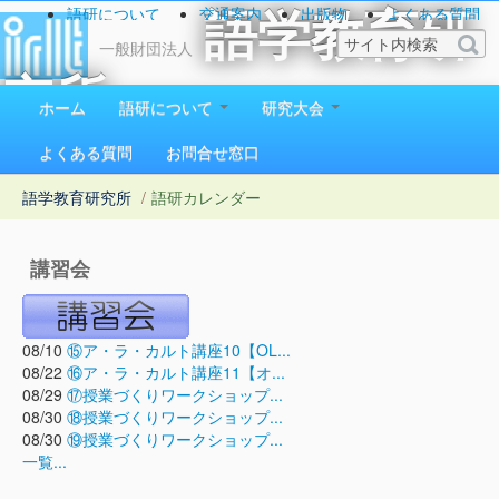
語研について
交通案内
出版物
よくある質問
語学教育研
お問い合わせ
一般財団法人
究所
ホーム
語研について
研究大会
1923（大正12）年創立
よくある質問
お問合せ窓口
語学教育研究所
/
語研カレンダー
講習会
08/10
⑮ア・ラ・カルト講座10【OL...
08/22
⑯ア・ラ・カルト講座11【オ...
08/29
⑰授業づくりワークショップ...
08/30
⑱授業づくりワークショップ...
08/30
⑲授業づくりワークショップ...
一覧...