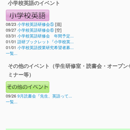
小学校英語のイベント
08/23
小学校英語研修会⑤
[混]
09/27
小学校英語研修会⑥
[空]
03/31
小学校英語研修会 年間予定...
01/01
語研ブックレット『小学校英...
01/01
小学校英語授業研究希望者募...
一覧...
その他のイベント（学生研修室・読書会・オープン
ミナー等）
09/26
9月読書会『先生、英語って...
一覧...