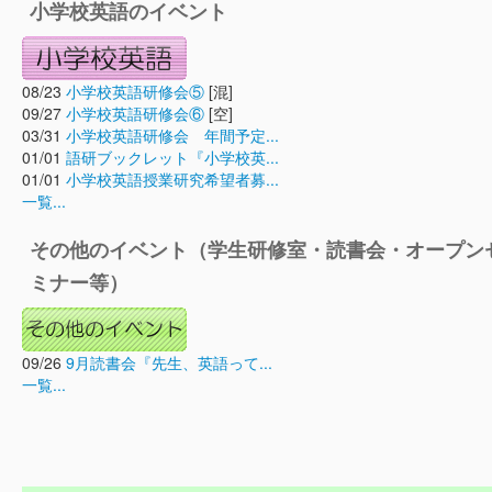
小学校英語のイベント
08/23
小学校英語研修会⑤
[混]
09/27
小学校英語研修会⑥
[空]
03/31
小学校英語研修会 年間予定...
01/01
語研ブックレット『小学校英...
01/01
小学校英語授業研究希望者募...
一覧...
その他のイベント（学生研修室・読書会・オープン
ミナー等）
09/26
9月読書会『先生、英語って...
一覧...