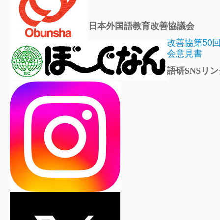
日本外国語教育改善協議会
改善協第50
会意見書
語研SNSリン