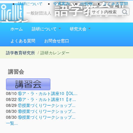
語研について
交通案内
出版物
よくある質問
語学教育研
お問い合わせ
一般財団法人
究所
ホーム
語研について
研究大会
1923（大正12）年創立
よくある質問
お問合せ窓口
語学教育研究所
/
語研カレンダー
講習会
08/10
⑮ア・ラ・カルト講座10【OL...
08/22
⑯ア・ラ・カルト講座11【オ...
08/29
⑰授業づくりワークショップ...
08/30
⑱授業づくりワークショップ...
08/30
⑲授業づくりワークショップ...
一覧...