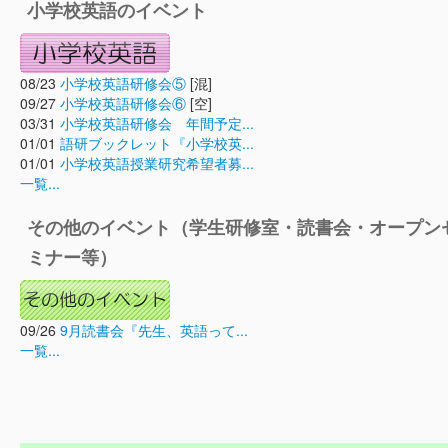
小学校英語のイベント
08/23
小学校英語研修会⑤
[混]
09/27
小学校英語研修会⑥
[空]
03/31
小学校英語研修会 年間予定...
01/01
語研ブックレット『小学校英...
01/01
小学校英語授業研究希望者募...
一覧...
その他のイベント（学生研修室・読書会・オープン
ミナー等）
09/26
9月読書会『先生、英語って...
一覧...