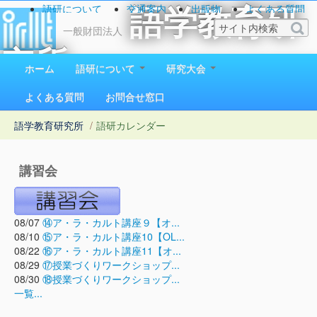
語研について
交通案内
出版物
よくある質問
語学教育研
お問い合わせ
一般財団法人
究所
ホーム
語研について
研究大会
1923（大正12）年創立
よくある質問
お問合せ窓口
語学教育研究所
/
語研カレンダー
講習会
08/07
⑭ア・ラ・カルト講座９【オ...
08/10
⑮ア・ラ・カルト講座10【OL...
08/22
⑯ア・ラ・カルト講座11【オ...
08/29
⑰授業づくりワークショップ...
08/30
⑱授業づくりワークショップ...
一覧...