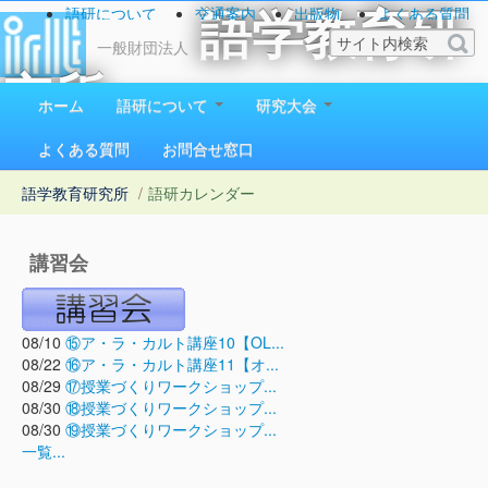
語研について
交通案内
出版物
よくある質問
語学教育研
お問い合わせ
一般財団法人
究所
ホーム
語研について
研究大会
1923（大正12）年創立
よくある質問
お問合せ窓口
語学教育研究所
/
語研カレンダー
講習会
08/10
⑮ア・ラ・カルト講座10【OL...
08/22
⑯ア・ラ・カルト講座11【オ...
08/29
⑰授業づくりワークショップ...
08/30
⑱授業づくりワークショップ...
08/30
⑲授業づくりワークショップ...
一覧...