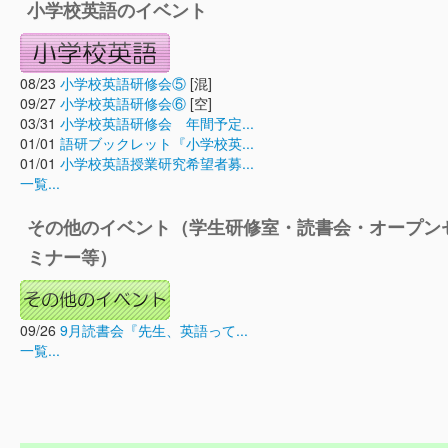
小学校英語のイベント
08/23
小学校英語研修会⑤
[混]
09/27
小学校英語研修会⑥
[空]
03/31
小学校英語研修会 年間予定...
01/01
語研ブックレット『小学校英...
01/01
小学校英語授業研究希望者募...
一覧...
その他のイベント（学生研修室・読書会・オープン
ミナー等）
09/26
9月読書会『先生、英語って...
一覧...