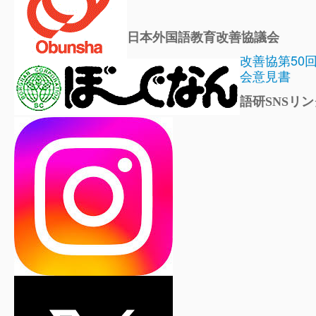
日本外国語教育改善協議会
改善協第50
会意見書
語研SNSリン