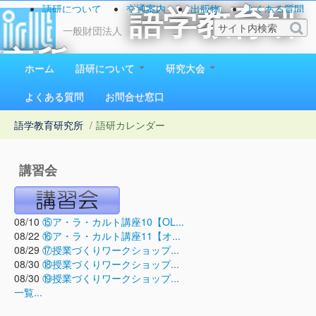
語研について
交通案内
出版物
よくある質問
語学教育研
お問い合わせ
一般財団法人
究所
ホーム
語研について
研究大会
1923（大正12）年創立
よくある質問
お問合せ窓口
語学教育研究所
/
語研カレンダー
講習会
08/10
⑮ア・ラ・カルト講座10【OL...
08/22
⑯ア・ラ・カルト講座11【オ...
08/29
⑰授業づくりワークショップ...
08/30
⑱授業づくりワークショップ...
08/30
⑲授業づくりワークショップ...
一覧...