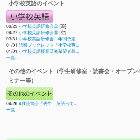
小学校英語のイベント
08/23
小学校英語研修会⑤
[混]
09/27
小学校英語研修会⑥
[空]
03/31
小学校英語研修会 年間予定...
01/01
語研ブックレット『小学校英...
01/01
小学校英語授業研究希望者募...
一覧...
その他のイベント（学生研修室・読書会・オープン
ミナー等）
09/26
9月読書会『先生、英語って...
一覧...