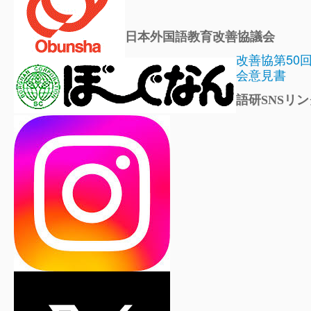
日本外国語教育改善協議会
改善協第50
会意見書
語研SNSリン