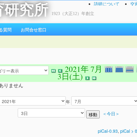
語研について
交
育研究所
1923（大正12）年創立
る質問
お問合せ窓口
2021年 7月
3日(土)
ありません
年
＜今日＞
piCal-0.93
,
piCal > 