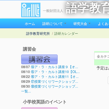
語学教
一般財団法人
ホーム
語研について
研究大会
よくあ
語学教育研究所
/
語研カレンダー
講習会
08/07
⑭ア・ラ・カルト講座９【オ...
予定は
08/10
⑮ア・ラ・カルト講座10【OL...
08/22
⑯ア・ラ・カルト講座11【オ...
08/29
⑰授業づくりワークショップ...
08/30
⑱授業づくりワークショップ...
一覧...
小学校英語のイベント