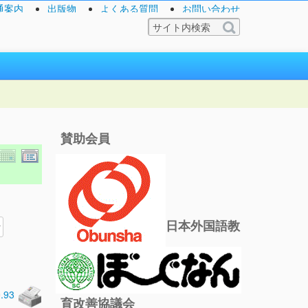
通案内
出版物
よくある質問
お問い合わせ
賛助会員
日本外国語教
0.93
育改善協議会