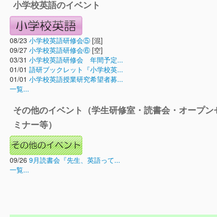
小学校英語のイベント
08/23
小学校英語研修会⑤
[混]
09/27
小学校英語研修会⑥
[空]
03/31
小学校英語研修会 年間予定...
01/01
語研ブックレット『小学校英...
01/01
小学校英語授業研究希望者募...
一覧...
その他のイベント（学生研修室・読書会・オープン
ミナー等）
09/26
9月読書会『先生、英語って...
一覧...