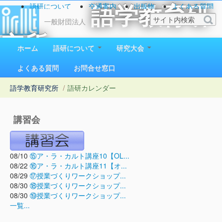
語研について
交通案内
出版物
よくある質問
語学教育研
お問い合わせ
一般財団法人
究所
ホーム
語研について
研究大会
1923（大正12）年創立
よくある質問
お問合せ窓口
語学教育研究所
/
語研カレンダー
講習会
08/10
⑮ア・ラ・カルト講座10【OL...
08/22
⑯ア・ラ・カルト講座11【オ...
08/29
⑰授業づくりワークショップ...
08/30
⑱授業づくりワークショップ...
08/30
⑲授業づくりワークショップ...
一覧...