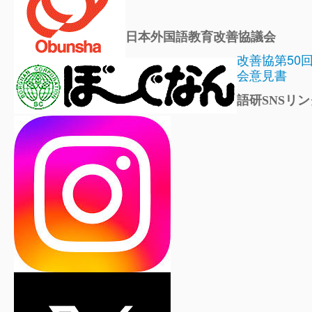
日本外国語教育改善協議会
改善協第50
会意見書
語研SNSリン