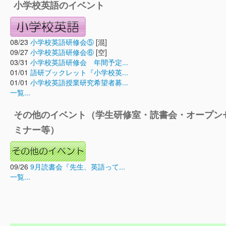
小学校英語のイベント
08/23
小学校英語研修会⑤
[混]
09/27
小学校英語研修会⑥
[空]
03/31
小学校英語研修会 年間予定...
01/01
語研ブックレット『小学校英...
01/01
小学校英語授業研究希望者募...
一覧...
その他のイベント（学生研修室・読書会・オープン
ミナー等）
09/26
9月読書会『先生、英語って...
一覧...