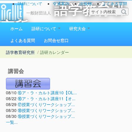
語研について
交通案内
出版物
よくある質問
語学教育研
お問い合わせ
一般財団法人
究所
ホーム
語研について
研究大会
1923（大正12）年創立
よくある質問
お問合せ窓口
語学教育研究所
/
語研カレンダー
講習会
08/10
⑮ア・ラ・カルト講座10【OL...
08/22
⑯ア・ラ・カルト講座11【オ...
08/29
⑰授業づくりワークショップ...
08/30
⑱授業づくりワークショップ...
08/30
⑲授業づくりワークショップ...
一覧...