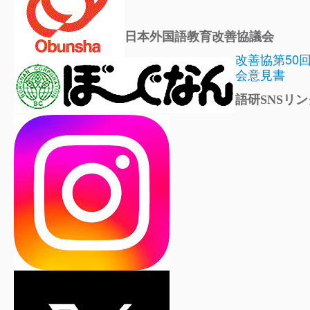
日本外国語教育改善協議会
改善協第50
会意見書
語研SNSリン