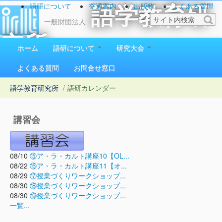
語研について
交通案内
出版物
よくある質問
語学教育研
お問い合わせ
一般財団法人
究所
ホーム
語研について
研究大会
1923（大正12）年創立
よくある質問
お問合せ窓口
語学教育研究所
/
語研カレンダー
講習会
08/10
⑮ア・ラ・カルト講座10【OL...
08/22
⑯ア・ラ・カルト講座11【オ...
08/29
⑰授業づくりワークショップ...
08/30
⑱授業づくりワークショップ...
08/30
⑲授業づくりワークショップ...
一覧...