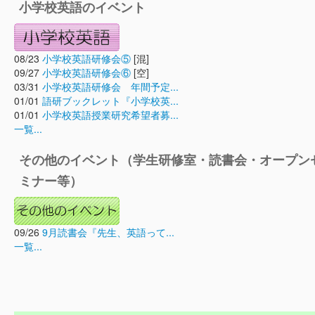
小学校英語のイベント
08/23
小学校英語研修会⑤
[混]
09/27
小学校英語研修会⑥
[空]
03/31
小学校英語研修会 年間予定...
01/01
語研ブックレット『小学校英...
01/01
小学校英語授業研究希望者募...
一覧...
その他のイベント（学生研修室・読書会・オープン
ミナー等）
09/26
9月読書会『先生、英語って...
一覧...