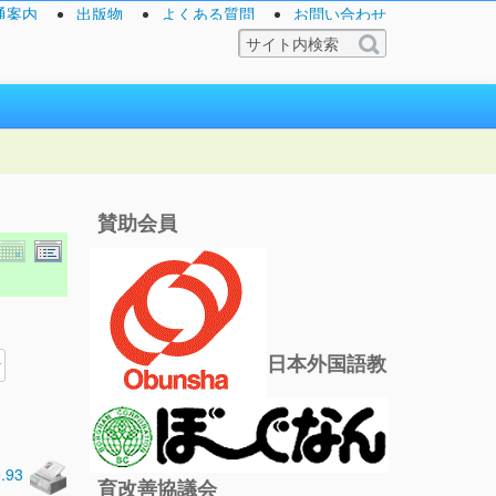
通案内
出版物
よくある質問
お問い合わせ
賛助会員
日本外国語教
0.93
育改善協議会