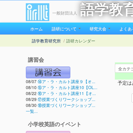
語学教
一般財団法人
ホーム
語研について
研究大会
よくあ
語学教育研究所
/
語研カレンダー
講習会
08/07
⑭ア・ラ・カルト講座９【オ...
予定は
08/10
⑮ア・ラ・カルト講座10【OL...
08/22
⑯ア・ラ・カルト講座11【オ...
08/29
⑰授業づくりワークショップ...
08/30
⑱授業づくりワークショップ...
一覧...
小学校英語のイベント