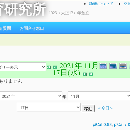
語研について
交
育研究所
1923（大正12）年創立
る質問
お問合せ窓口
2021年 11月
17日(水)
ありません
年
＜今日＞
piCal-0.93
,
piCal > 