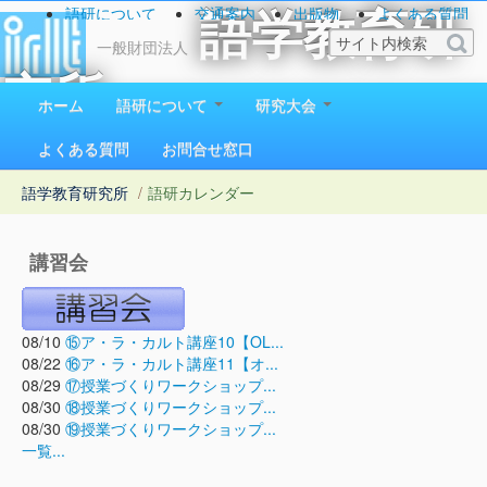
語研について
交通案内
出版物
よくある質問
語学教育研
お問い合わせ
一般財団法人
究所
ホーム
語研について
研究大会
1923（大正12）年創立
よくある質問
お問合せ窓口
語学教育研究所
/
語研カレンダー
講習会
08/10
⑮ア・ラ・カルト講座10【OL...
08/22
⑯ア・ラ・カルト講座11【オ...
08/29
⑰授業づくりワークショップ...
08/30
⑱授業づくりワークショップ...
08/30
⑲授業づくりワークショップ...
一覧...