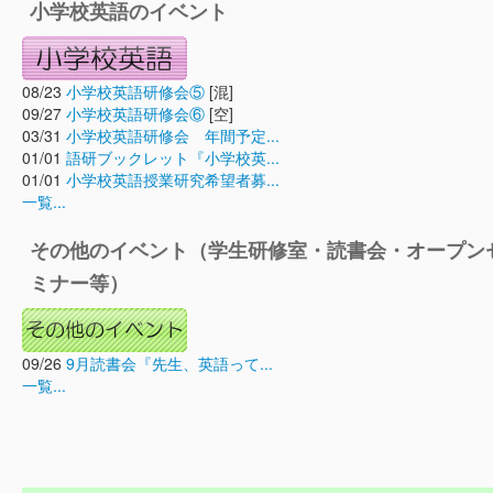
小学校英語のイベント
08/23
小学校英語研修会⑤
[混]
09/27
小学校英語研修会⑥
[空]
03/31
小学校英語研修会 年間予定...
01/01
語研ブックレット『小学校英...
01/01
小学校英語授業研究希望者募...
一覧...
その他のイベント（学生研修室・読書会・オープン
ミナー等）
09/26
9月読書会『先生、英語って...
一覧...