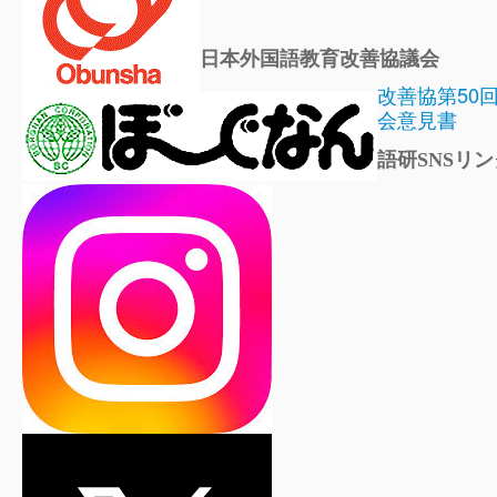
日本外国語教育改善協議会
改善協第50
会意見書
語研SNSリン