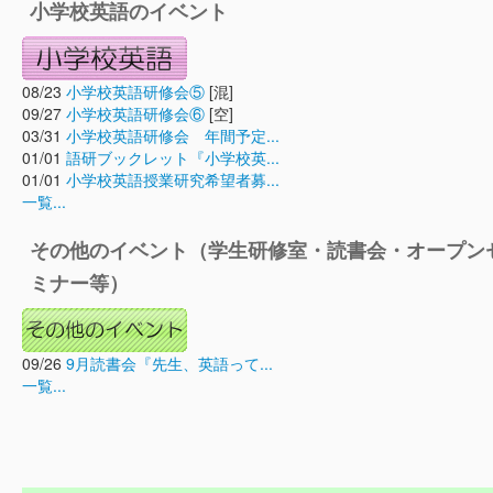
小学校英語のイベント
08/23
小学校英語研修会⑤
[混]
09/27
小学校英語研修会⑥
[空]
03/31
小学校英語研修会 年間予定...
01/01
語研ブックレット『小学校英...
01/01
小学校英語授業研究希望者募...
一覧...
その他のイベント（学生研修室・読書会・オープン
ミナー等）
09/26
9月読書会『先生、英語って...
一覧...