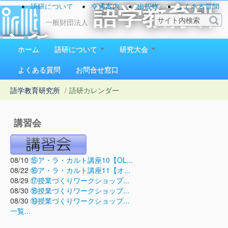
語研について
交通案内
出版物
よくある質問
語学教育研
お問い合わせ
一般財団法人
究所
ホーム
語研について
研究大会
1923（大正12）年創立
よくある質問
お問合せ窓口
語学教育研究所
/
語研カレンダー
講習会
08/10
⑮ア・ラ・カルト講座10【OL...
08/22
⑯ア・ラ・カルト講座11【オ...
08/29
⑰授業づくりワークショップ...
08/30
⑱授業づくりワークショップ...
08/30
⑲授業づくりワークショップ...
一覧...