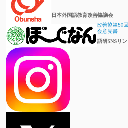
日本外国語教育改善協議会
改善協第50
会意見書
語研SNSリン