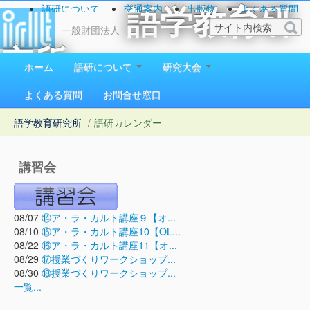
語研について
交通案内
出版物
よくある質問
語学教育研
お問い合わせ
一般財団法人
究所
ホーム
語研について
研究大会
1923（大正12）年創立
よくある質問
お問合せ窓口
語学教育研究所
/
語研カレンダー
講習会
08/07
⑭ア・ラ・カルト講座９【オ...
08/10
⑮ア・ラ・カルト講座10【OL...
08/22
⑯ア・ラ・カルト講座11【オ...
08/29
⑰授業づくりワークショップ...
08/30
⑱授業づくりワークショップ...
一覧...