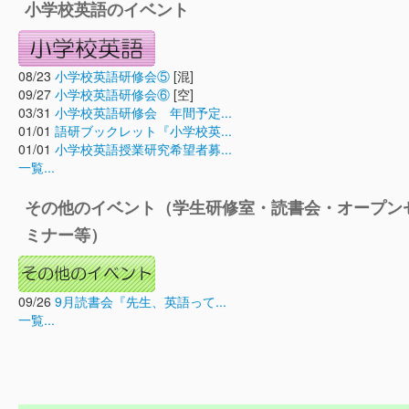
小学校英語のイベント
08/23
小学校英語研修会⑤
[混]
09/27
小学校英語研修会⑥
[空]
03/31
小学校英語研修会 年間予定...
01/01
語研ブックレット『小学校英...
01/01
小学校英語授業研究希望者募...
一覧...
その他のイベント（学生研修室・読書会・オープン
ミナー等）
09/26
9月読書会『先生、英語って...
一覧...