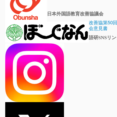
日本外国語教育改善協議会
改善協第50
会意見書
語研SNSリン