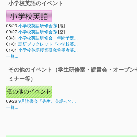
小学校英語のイベント
08/23
小学校英語研修会⑤
[混]
09/27
小学校英語研修会⑥
[空]
03/31
小学校英語研修会 年間予定...
01/01
語研ブックレット『小学校英...
01/01
小学校英語授業研究希望者募...
一覧...
その他のイベント（学生研修室・読書会・オープン
ミナー等）
09/26
9月読書会『先生、英語って...
一覧...