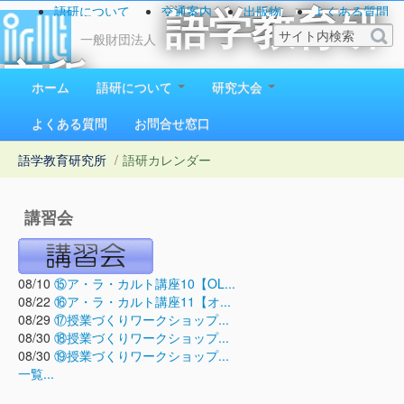
語研について
交通案内
出版物
よくある質問
語学教育研
お問い合わせ
一般財団法人
究所
ホーム
語研について
研究大会
1923（大正12）年創立
よくある質問
お問合せ窓口
語学教育研究所
/
語研カレンダー
講習会
08/10
⑮ア・ラ・カルト講座10【OL...
08/22
⑯ア・ラ・カルト講座11【オ...
08/29
⑰授業づくりワークショップ...
08/30
⑱授業づくりワークショップ...
08/30
⑲授業づくりワークショップ...
一覧...