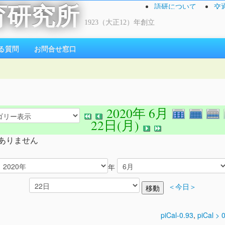
語研について
交
育研究所
1923（大正12）年創立
る質問
お問合せ窓口
2020年 6月
22日(月)
ありません
年
＜今日＞
piCal-0.93
,
piCal > 