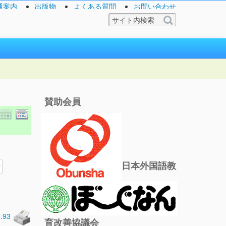
通案内
出版物
よくある質問
お問い合わせ
賛助会員
日本外国語教
0.93
育改善協議会