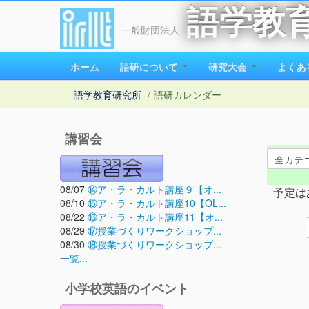
語学教
一般財団法人
ホーム
語研について
研究大会
よくあ
語学教育研究所
/
語研カレンダー
講習会
08/07
⑭ア・ラ・カルト講座９【オ...
予定は
08/10
⑮ア・ラ・カルト講座10【OL...
08/22
⑯ア・ラ・カルト講座11【オ...
08/29
⑰授業づくりワークショップ...
08/30
⑱授業づくりワークショップ...
一覧...
小学校英語のイベント